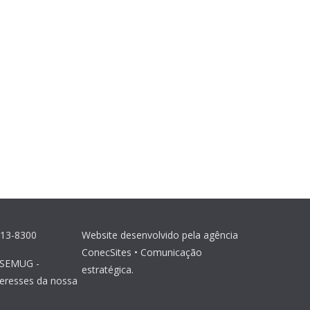
013-8300
Website desenvolvido pela agência
ConecSites • Comunicação
ISEMUG -
estratégica.
teresses da nossa