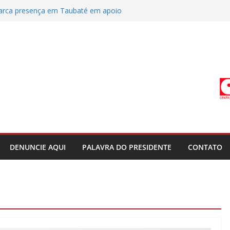
rca presença em Taubaté em apoio
ade
res Municipais de Lorena repudia fala
ando a categoria
ODESG receberão já neste mês o
roativo a março de 2025
 coletivo em Campinas entre prefeitura e
res de Bananal
 dos servidores de Bananal é adiada
tiça do Trabalho
DENUNCIE AQUI
PALAVRA DO PRESIDENTE
CONTATO