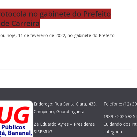
otocola no gabinete do Prefeito
 de Carreira
u hoje, 11 de fevereiro de 2022, no gabinete do Prefeito
Endereço: Rua Santa Clara, 433,
Telefone: (12) 3
Campinho, Guaratinguetá
1989 • 2026 © S
Zé Eduardo Ayres – Presidente
Cuidando dos in
SISEMUG
categoria