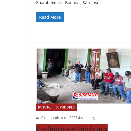
Guaratinguetá, Bananal, São José
Read More
BANANAL
SERVIDORES
10 de outubro de 2025
sisemug
Prefeitura e Sindicato