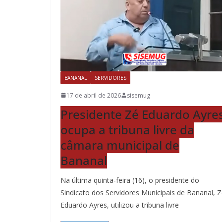
BANANAL
SERVIDORES
17 de abril de 2026
sisemug
Presidente Zé Eduardo Ayre
ocupa a tribuna livre da
câmara municipal de
Bananal
Na última quinta-feira (16), o presidente do
Sindicato dos Servidores Municipais de Bananal, 
Eduardo Ayres, utilizou a tribuna livre