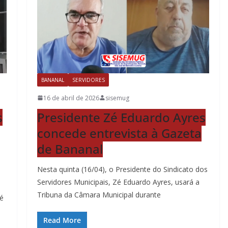
BANANAL
SERVIDORES
16 de abril de 2026
sisemug
s
Presidente Zé Eduardo Ayres
concede entrevista à Gazeta
de Bananal
Nesta quinta (16/04), o Presidente do Sindicato dos
Servidores Municipais, Zé Eduardo Ayres, usará a
Tribuna da Câmara Municipal durante
Zé
Read More