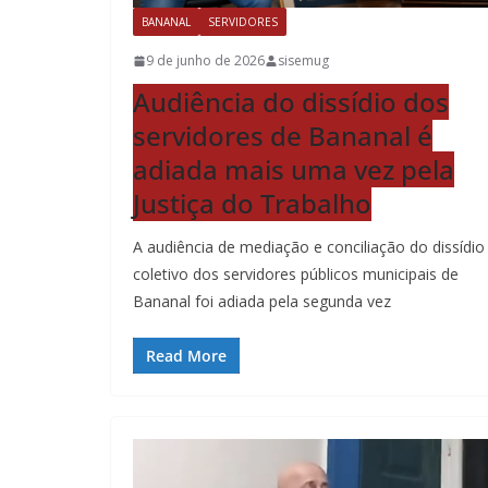
BANANAL
SERVIDORES
9 de junho de 2026
sisemug
Audiência do dissídio dos
servidores de Bananal é
adiada mais uma vez pela
Justiça do Trabalho
A audiência de mediação e conciliação do dissídio
coletivo dos servidores públicos municipais de
Bananal foi adiada pela segunda vez
Read More