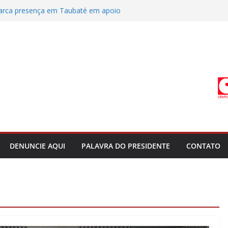
rca presença em Taubaté em apoio
ade
res Municipais de Lorena repudia fala
ando a categoria
ODESG receberão já neste mês o
roativo a março de 2025
 coletivo em Campinas entre prefeitura e
res de Bananal
 dos servidores de Bananal é adiada
tiça do Trabalho
DENUNCIE AQUI
PALAVRA DO PRESIDENTE
CONTATO