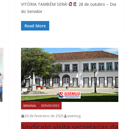
VITÓRIA TAMBÉM SERÁ!
28 de outubro – Dia
do Servidor
Read More
BANANAL
SERVIDORES
26 de fevereiro de 2025
sisemug
Sindicato visita secretarias da