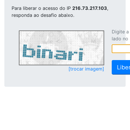
Para liberar o acesso
do IP
216.73.217.103
,
responda ao desafio abaixo.
Digite 
lado no
[trocar imagem]