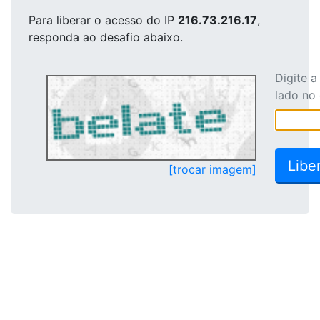
Para liberar o acesso
do IP
216.73.216.17
,
responda ao desafio abaixo.
Digite 
lado no
[trocar imagem]