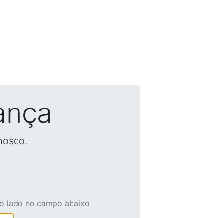
ança
nosco.
ao lado no campo abaixo