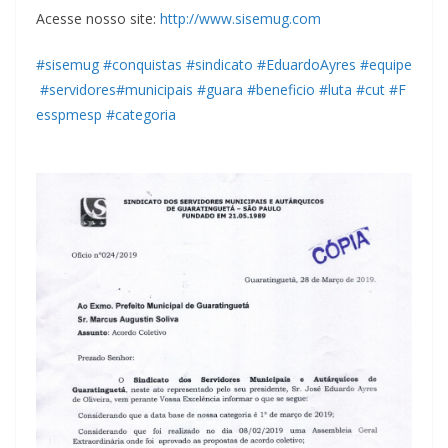
Acesse nosso site:
http://www.sisemug.com
#
sisemug
#
conquistas
#
sindicato
#
EduardoAyres
#
equipe
#
servidores
#
municipais
#
guara
#
beneficio
#
luta
#
cut
#
F
esspmesp
#
categoria