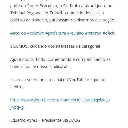
parte do Poder Executivo, o Sindicato ajuizará junto ao
Tribunal Regional do Trabalho o pedido de dissídio
coletivo de
trabalho, para assim resolvermos a situação.
#
acordo
#
coletivo
#
prefeitura
#
reuniao
#
retorno
#
oficio
SISEMUG, cuidando dos interesses da categoria!
Ajude-nos curtindo, comentando e compartilhando as
conquistas de nosso sindicato!
Inscreva-se em nosso canal no YouTube e fique por
dentro!
https://www.youtube.com/channel/UCiGXwlvuiqxl6eQ-
jivbqVg
Eduardo Ayres – Presidente SISEMUG