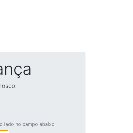
ança
nosco.
ao lado no campo abaixo