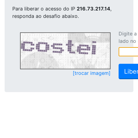
Para liberar o acesso
do IP
216.73.217.14
,
responda ao desafio abaixo.
Digite 
lado no
[trocar imagem]