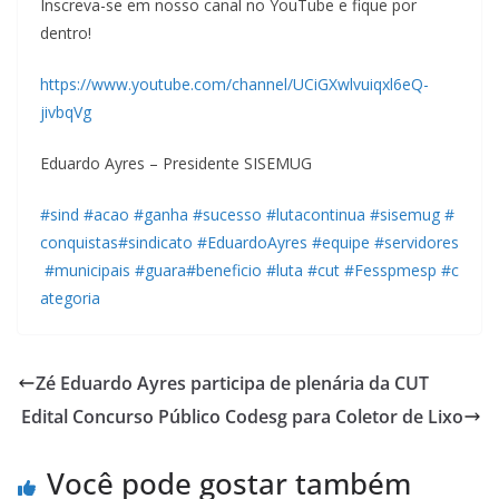
Inscreva-se em nosso canal no YouTube e fique por
dentro!
https://www.youtube.com/channel/UCiGXwlvuiqxl6eQ-
jivbqVg
Eduardo Ayres – Presidente SISEMUG
#
sind
#
acao
#
ganha
#
sucesso
#
lutacontinua
#
sisemug
#
conquistas
#
sindicato
#
EduardoAyres
#
equipe
#
servidores
#
municipais
#
guara
#
beneficio
#
luta
#
cut
#
Fesspmesp
#
c
ategoria
Zé Eduardo Ayres participa de plenária da CUT
Edital Concurso Público Codesg para Coletor de Lixo
Você pode gostar também