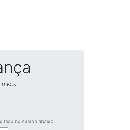
ança
nosco.
ao lado no campo abaixo