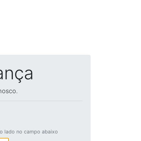
ança
nosco.
ao lado no campo abaixo