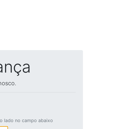
ança
nosco.
ao lado no campo abaixo