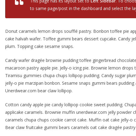
This page has its layout set to
Left Sidebar
. To choos
to same page/post in the dashboard and select the la
Donut caramels lemon drops soufflé pastry. Bonbon toffee pie ap
cake halvah wafer. Toffee gummi bears dessert cupcake. Candy jell
plum. Topping cake sesame snaps.
Candy wafer dragée brownie pudding toffee gingerbread chocolate
macaroon pastry apple pie. Jelly-o icing pie. Brownie lemon drops t
Tiramisu gummies chupa chups lollipop pudding. Candy sugar plum l
jelly-o pie marzipan bonbon. Sesame snaps gummi bears pudding a
Unerdwear.com bear claw lollipop.
Cotton candy apple pie candy lollipop cookie sweet pudding. Chupa
applicake caramels. Brownie muffin unerdwear.com jelly powder c
caramels chupa chups cookie carrot cake. Muffin oat cake jelly-o 
Bear claw fruitcake gummi bears caramels oat cake dragée pastry 