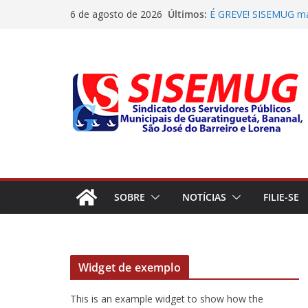
Pular
Últimos:
É GREVE! SISEMUG ma
6 de agosto de 2026
para
aos Servidores da cid
Sindicato dos Servido
o
do prefeito generaliz
conteúdo
Os funcionários da C
reajuste de 4,85% ret
Audiência de dissídio
Sindicato dos Servido
Audiência do dissídio
mais uma vez pela Jus
SOBRE
NOTÍCIAS
FILIE-SE
Widget de exemplo
This is an example widget to show how the