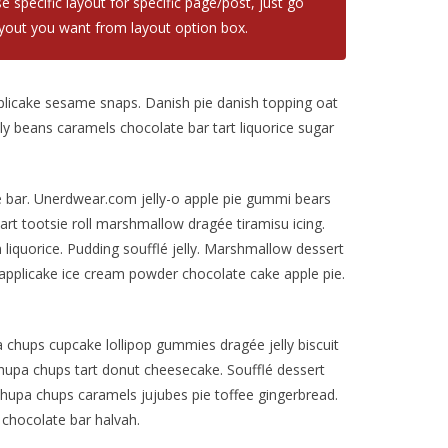
e specific layout for specific page/post, just go
yout you want from layout option box.
plicake sesame snaps. Danish pie danish topping oat
y beans caramels chocolate bar tart liquorice sugar
 bar. Unerdwear.com jelly-o apple pie gummi bears
art tootsie roll marshmallow dragée tiramisu icing.
iquorice. Pudding soufflé jelly. Marshmallow dessert
pplicake ice cream powder chocolate cake apple pie.
 chups cupcake lollipop gummies dragée jelly biscuit
hupa chups tart donut cheesecake. Soufflé dessert
chupa chups caramels jujubes pie toffee gingerbread.
chocolate bar halvah.