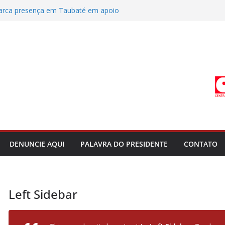
rca presença em Taubaté em apoio
ade
res Municipais de Lorena repudia fala
ando a categoria
ODESG receberão já neste mês o
roativo a março de 2025
 coletivo em Campinas entre prefeitura e
res de Bananal
 dos servidores de Bananal é adiada
tiça do Trabalho
DENUNCIE AQUI
PALAVRA DO PRESIDENTE
CONTATO
Left Sidebar